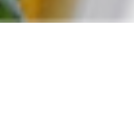
MENGAPA PELAKU USAHA
MIKRO DAN KECIL WAJIB
MEMILIKI SERTIFIKAT
HALAL?
Bagi Anda pelaku usaha mikro dan kecil
yang memiliki produk makanan dan
minuman olahan wajib memiliki sertifikat
halal paling lambat tanggal 17 Oktober
2026. Simak video singkat berikut agar
Anda dapat mengikuti Program Sertifikasi
Halal Gratis (SEHATI)